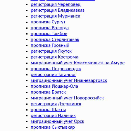
регистрация Череповец
регистрация Владикавказ
регистрация Мурманск
прописка Сургут
прописка Вологда
прописка Тамбов
прописка Стерлитамак
прописка Грозный
регистрация Якутск
регистрация Кострома
миграционный учет Комсомольск-на-Амуре
прописка Петрозаводск
регистрация Таганрог
миграционный учет Нижневартовск
прописка Йошкар-Ола
прописка Братск
миграционный учет Новороссийск
регистрация Дзержинск
прописка Шахты
регистрация Нальчик
миграционный учет Орск
прописка Сыктывкар