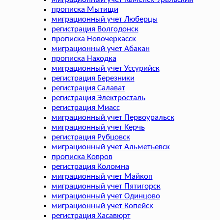
прописка Мытищи
миграционный учет Люберцы
регистрация Волгодонск
прописка Новочеркасск
миграционный учет Абакан
прописка Находка
миграционный учет Уссурийск
регистрация Березники
регистрация Салават
регистрация Электросталь
регистрация Миасс
миграционный учет Первоуральск
миграционный учет Керчь
регистрация Рубцовск
миграционный учет Альметьевск
прописка Ковров
регистрация Коломна
миграционный учет Майкоп
миграционный учет Пятигорск
миграционный учет Одинцово
миграционный учет Копейск
регистрация Хасавюрт