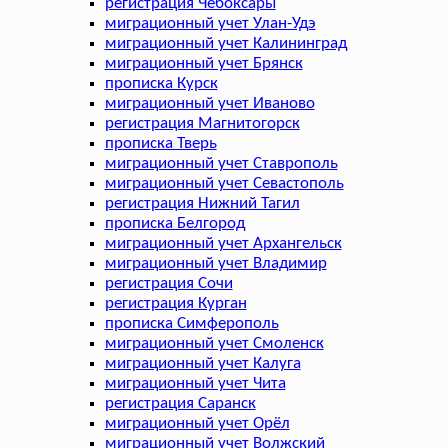
регистрация Чебоксары
миграционный учет Улан-Удэ
миграционный учет Калининград
миграционный учет Брянск
прописка Курск
миграционный учет Иваново
регистрация Магнитогорск
прописка Тверь
миграционный учет Ставрополь
миграционный учет Севастополь
регистрация Нижний Тагил
прописка Белгород
миграционный учет Архангельск
миграционный учет Владимир
регистрация Сочи
регистрация Курган
прописка Симферополь
миграционный учет Смоленск
миграционный учет Калуга
миграционный учет Чита
регистрация Саранск
миграционный учет Орёл
миграционный учет Волжский