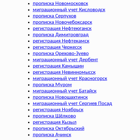
прописка Новомосковск
миграционный учет Кисловодск
прописка Серпухов
прописка Новочебоксарск
регистрация Нефтеюганск
прописка Димитровград
регистрация Нефтекамск
регистрация Черкесск
прописка Орехово-Зуево
миграционный учет Дербент
регистрация Камышин
регистрация Невинномысск
миграционный учет Красногорск
прописка Муром
миграционный учет Батайск
прописка Новошахтинск
миграционный учет Сергиев Посад
регистрация Ноябрьск
прописка Щёлково
регистрация Кызыл
прописка Октябрьский
прописка Ачинск