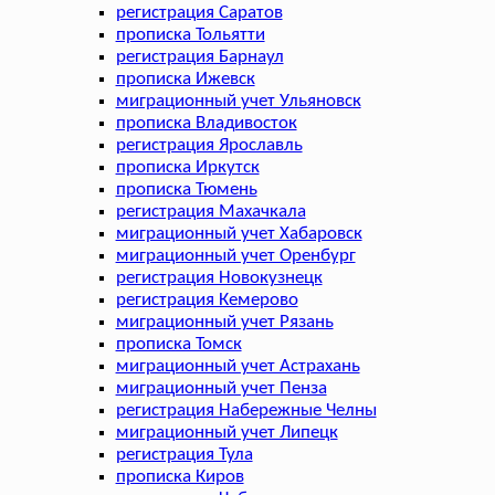
регистрация Саратов
прописка Тольятти
регистрация Барнаул
прописка Ижевск
миграционный учет Ульяновск
прописка Владивосток
регистрация Ярославль
прописка Иркутск
прописка Тюмень
регистрация Махачкала
миграционный учет Хабаровск
миграционный учет Оренбург
регистрация Новокузнецк
регистрация Кемерово
миграционный учет Рязань
прописка Томск
миграционный учет Астрахань
миграционный учет Пенза
регистрация Набережные Челны
миграционный учет Липецк
регистрация Тула
прописка Киров