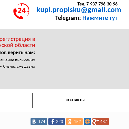
Тел. 7-937-796-30-96
kupi.propisku@gmail.com
Telegram:
Нажмите тут
регистрация в
нской области
тов верить нам:
лашение письменно
м бизнес уже давно
КОНТАКТЫ
174
223
152
487