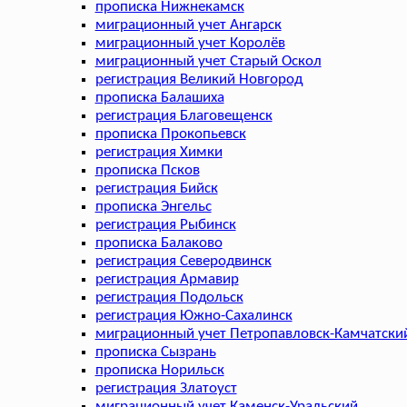
прописка Нижнекамск
миграционный учет Ангарск
миграционный учет Королёв
миграционный учет Старый Оскол
регистрация Великий Новгород
прописка Балашиха
регистрация Благовещенск
прописка Прокопьевск
регистрация Химки
прописка Псков
регистрация Бийск
прописка Энгельс
регистрация Рыбинск
прописка Балаково
регистрация Северодвинск
регистрация Армавир
регистрация Подольск
регистрация Южно-Сахалинск
миграционный учет Петропавловск-Камчатски
прописка Сызрань
прописка Норильск
регистрация Златоуст
миграционный учет Каменск-Уральский