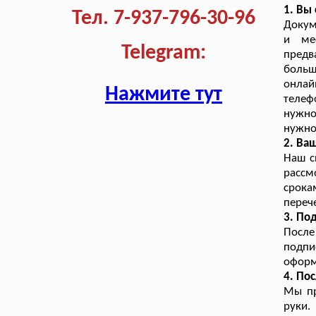
1. Вы
Тел. 7-937-796-30-96
Докум
и ме
Telegram:
предв
больш
онлай
Нажмите тут
телеф
нужно
нужно
2. Ва
Наш с
рассм
срока
переч
3. По
После
подпи
оформ
4. По
Мы пр
руки.