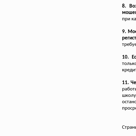
8. Во
мошен
при к
9. Мо
регис
требу
10. Е
тольк
креди
11. Ч
работ
школу
оста
проср
Стран