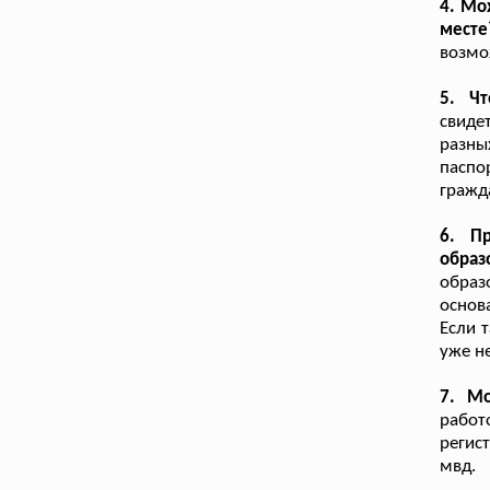
4. Мо
месте
возмо
5. Ч
свиде
разны
паспо
гражд
6. П
обра
обра
основ
Если 
уже не
7. Мо
работ
регис
мвд.