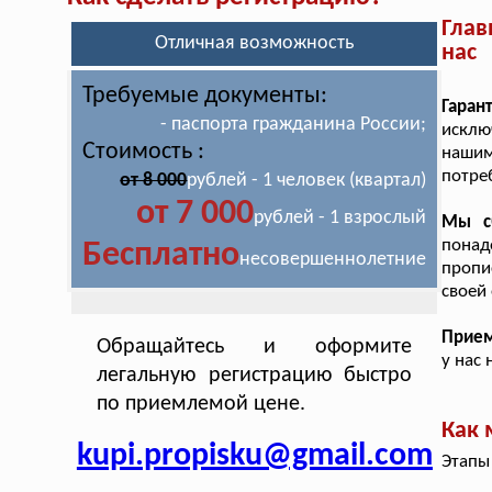
Глав
Отличная возможность
нас
Требуемые документы:
Гаран
- паспорта гражданина России;
исклю
Стоимость :
нашим
потре
от 8 000
рублей - 1 человек (квартал)
от 7 000
рублей - 1 взрослый
Мы с
понад
Бесплатно
несовершеннолетние
пропи
своей
Прие
Обращайтесь и оформите
у нас
легальную регистрацию быстро
по приемлемой цене.
Как 
kupi.propisku@gmail.com
Этапы