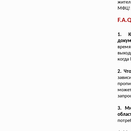
жител
МФЦ!
F.A.Q
1. К
докум
время
выход
когда
2. Чт
завис
пропи
может
запро
3. М
облас
потре